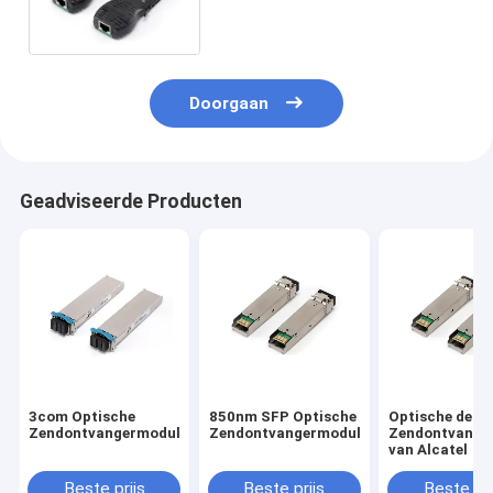
Doorgaan
Geadviseerde Producten
3com Optische
850nm SFP Optische
Optische de
Zendontvangermodule
Zendontvangermodule
Zendontvange
van Alcatel
Beste prijs
Beste prijs
Beste pri