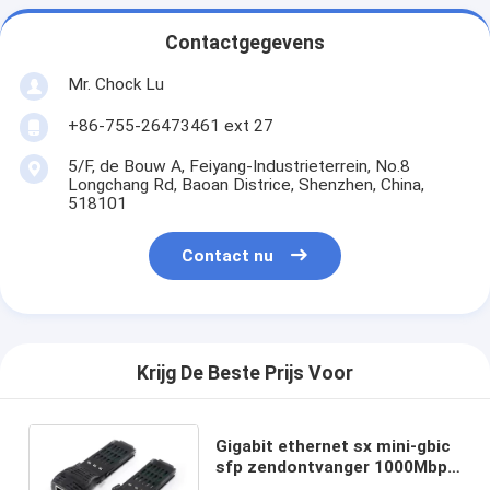
Contactgegevens
Mr. Chock Lu
+86-755-26473461 ext 27
5/F, de Bouw A, Feiyang-Industrieterrein, No.8
Longchang Rd, Baoan Districe, Shenzhen, China,
518101
Contact nu
Krijg De Beste Prijs Voor
Gigabit ethernet sx mini-gbic
sfp zendontvanger 1000Mbps
met Kat 5 UTP