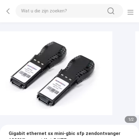
1
/
2
Gigabit ethernet sx mini-gbic sfp zendontvanger