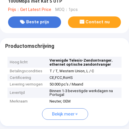
1000Mbps met Kat 5 UTP
Prijs：Get Latest Price
MOQ：1pcs
Beste prijs
Contact nu
Productomschrijving
,
Verenigde Telesis-Zendontvanger
Hoog licht
ethernet optische zendontvanger
Betalingscondities
T / T, Western Union, L / C
Certificering
CE,FCC,RoHS
Levering vermogen
50.000 pc's / Maand
Binnen 1-3 bevestigde werkdagen na
Levertijd
Portugal
Merknaam
Neuter, OEM
Bekijk meer