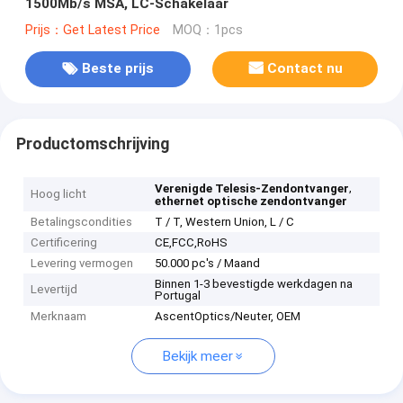
1500Mb/s MSA, LC-Schakelaar
Prijs：Get Latest Price
MOQ：1pcs
Beste prijs
Contact nu
Productomschrijving
,
Verenigde Telesis-Zendontvanger
Hoog licht
ethernet optische zendontvanger
Betalingscondities
T / T, Western Union, L / C
Certificering
CE,FCC,RoHS
Levering vermogen
50.000 pc's / Maand
Binnen 1-3 bevestigde werkdagen na
Levertijd
Portugal
Merknaam
AscentOptics/Neuter, OEM
Bekijk meer