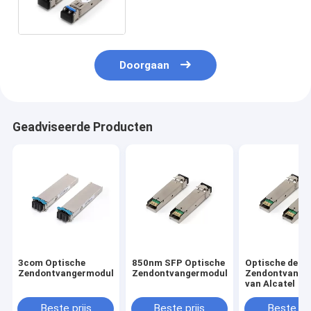
Schakelaar
Doorgaan
Geadviseerde Producten
3com Optische
850nm SFP Optische
Optische de
Zendontvangermodule
Zendontvangermodule
Zendontvange
van Alcatel
Beste prijs
Beste prijs
Beste pri