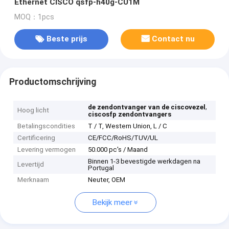
Ethernet CISCO qsfp-h40g-CU1M
MOQ：1pcs
Beste prijs
Contact nu
Productomschrijving
,
de zendontvanger van de ciscovezel
Hoog licht
ciscosfp zendontvangers
Betalingscondities
T / T, Western Union, L / C
Certificering
CE/FCC/RoHS/TUV/UL
Levering vermogen
50.000 pc's / Maand
Binnen 1-3 bevestigde werkdagen na
Levertijd
Portugal
Merknaam
Neuter, OEM
Bekijk meer