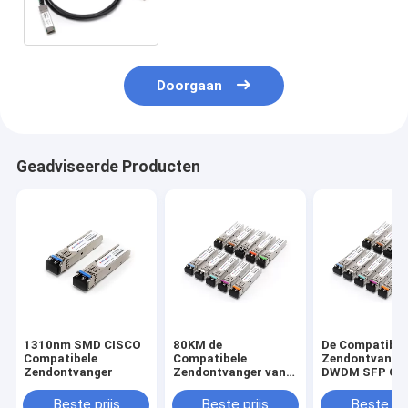
CU1M
Doorgaan
Geadviseerde Producten
1310nm SMD CISCO
80KM de
De Compatibel
Compatibele
Compatibele
Zendontvange
Zendontvanger
Zendontvanger van
DWDM SFP CI
SFP CISCO
Beste prijs
Beste prijs
Beste pri