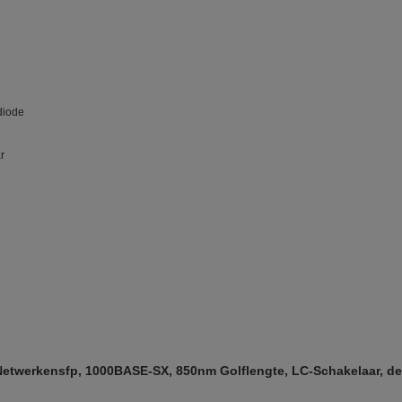
diode
r
werkensfp, 1000BASE-SX, 850nm Golflengte, LC-Schakelaar, de I