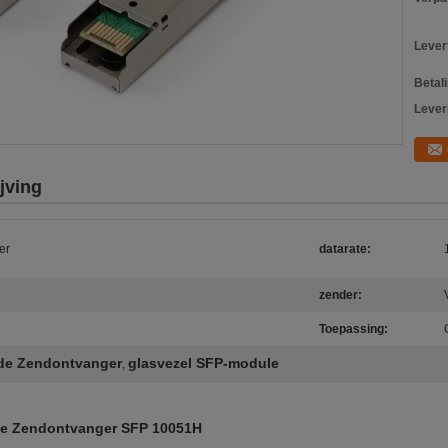
Levert
Betal
Lever
jving
er
datarate:
zender:
Toepassing:
de Zendontvanger
glasvezel SFP-module
,
che Zendontvanger SFP 10051H