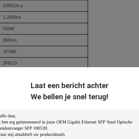
10051H-a
1.25Gb/s
550M
850nm
VCSEL
SPELD
MMF
Laat een bericht achter
JA
We bellen je snel terug!
LC
Gigabit Ethernet
-40℃~ +85℃
3.3V