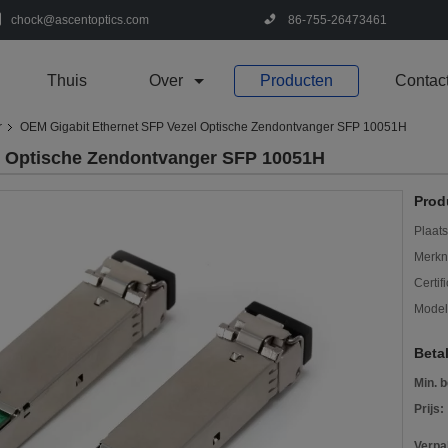
chock@ascentoptics.com
86-755-26473461
Thuis
Over
Producten
Contac
r
OEM Gigabit Ethernet SFP Vezel Optische Zendontvanger SFP 10051H
l Optische Zendontvanger SFP 10051H
Prod
Plaats
Merkn
Certif
Mode
Beta
Min. b
Prijs:
Verpa