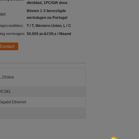
dienblad, 1PC/Gift doos
Binnen 1-3 bevestigde
ijd:
werkdagen na Portugal
ingscondities:
T / T, Western Union, L / C
ing vermogen:
50.000 pc&#39;s / Maand
Contact
1.25Gb/s
VCSEL
Gigabit Ethernet