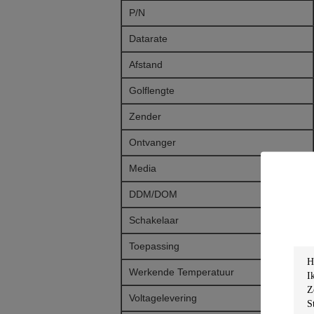
P/N
Datarate
Afstand
Golflengte
Zender
Ontvanger
Media
DDM/DOM
Schakelaar
Toepassing
Werkende Temperatuur
Voltagelevering