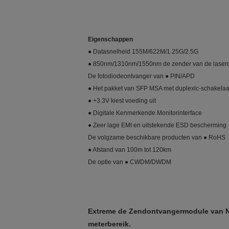
Eigenschappen
● Datasnelheid 155M/622M/1.25G/2.5G
● 850nm/1310nm/1550nm de zender van de laser
De fotodiodeontvanger van ● PIN/APD
● Het pakket van SFP MSA met duplexlc-schakelaa
● +3.3V kiest voeding uit
● Digitale Kenmerkende Monitorinterface
● Zeer lage EMI en uitstekende ESD bescherming
De volgzame beschikbare producten van ● RoHS
● Afstand van 100m tot 120km
De optie van ● CWDM/DWDM
Extreme de Zendontvangermodule van Net
meterbereik.