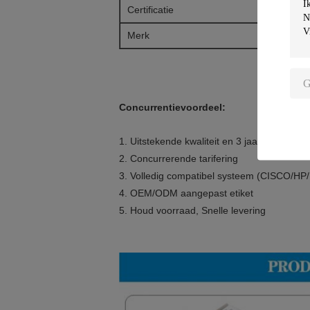
Certificatie
Merk
Concurrentievoordeel:
1. Uitstekende kwaliteit en 3 jaar garantie
2. Concurrerende tarifering
3. Volledig compatibel systeem (CISCO/H
4. OEM/ODM aangepast etiket
5. Houd voorraad, Snelle levering