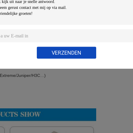
CE/FCC/RoHS/TUV/UL
Onzijdig, OEM
VERZENDEN
P/Extreme/Juniper/H3C…)