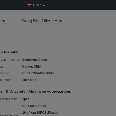
Dutch
ten
Vraag Een Offerte Aan
uctdetails:
 van herkomst:
Shenzhen, China
aam:
Neuter, OEM
icering:
CE/FCC/RoHS/TUV/UL
lnummer:
10051H-a
len & Verzenden Algemene voorwaarden:
estelaantal:
1pcs
Get Latest Price
10 of van 20PCS /Plastic
kking Details: